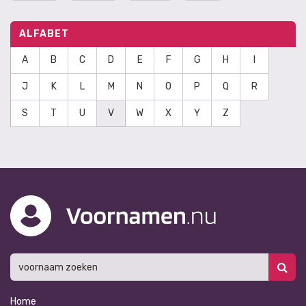
ALFABET
A
B
C
D
E
F
G
H
I
J
K
L
M
N
O
P
Q
R
S
T
U
V
W
X
Y
Z
Home