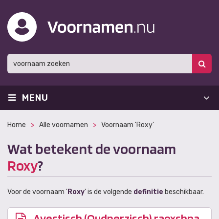
MENU
Home
Alle voornamen
Voornaam 'Roxy'
Wat betekent de voornaam
Roxy
?
Voor de voornaam '
Roxy
' is de volgende
definitie
beschikbaar.
Avestisch (Oudperzisch) raoxshna