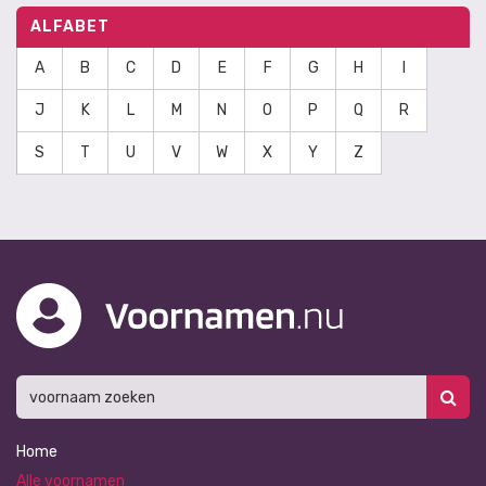
ALFABET
A
B
C
D
E
F
G
H
I
J
K
L
M
N
O
P
Q
R
S
T
U
V
W
X
Y
Z
Home
Alle voornamen