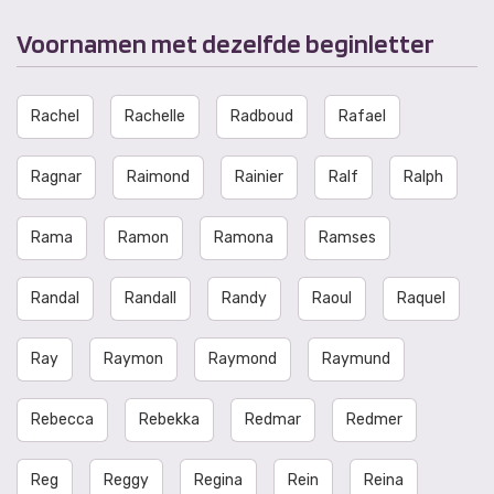
Voornamen met dezelfde beginletter
Rachel
Rachelle
Radboud
Rafael
Ragnar
Raimond
Rainier
Ralf
Ralph
Rama
Ramon
Ramona
Ramses
Randal
Randall
Randy
Raoul
Raquel
Ray
Raymon
Raymond
Raymund
Rebecca
Rebekka
Redmar
Redmer
Reg
Reggy
Regina
Rein
Reina